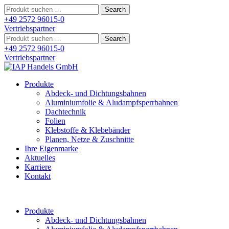
Search
for:
+49 2572 96015-0
Vertriebspartner
Search
for:
+49 2572 96015-0
Vertriebspartner
Produkte
Abdeck- und Dichtungsbahnen
Aluminiumfolie & Aludampfsperrbahnen
Dachtechnik
Folien
Klebstoffe & Klebebänder
Planen, Netze & Zuschnitte
Ihre Eigenmarke
Aktuelles
Karriere
Kontakt
Produkte
Abdeck- und Dichtungsbahnen