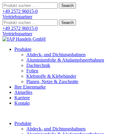
Search
for:
+49 2572 96015-0
Vertriebspartner
Search
for:
+49 2572 96015-0
Vertriebspartner
Produkte
Abdeck- und Dichtungsbahnen
Aluminiumfolie & Aludampfsperrbahnen
Dachtechnik
Folien
Klebstoffe & Klebebänder
Planen, Netze & Zuschnitte
Ihre Eigenmarke
Aktuelles
Karriere
Kontakt
Produkte
Abdeck- und Dichtungsbahnen